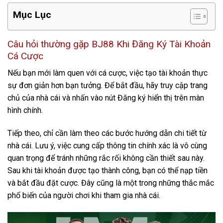
Mục Lục
Câu hỏi thường gặp BJ88 Khi Đăng Ký Tài Khoản
Cá Cược
Nếu bạn mới làm quen với cá cược, việc tạo tài khoản thực
sự đơn giản hơn bạn tưởng. Để bắt đầu, hãy truy cập trang
chủ của nhà cái và nhấn vào nút Đăng ký hiển thị trên màn
hình chính.
Tiếp theo, chỉ cần làm theo các bước hướng dẫn chi tiết từ
nhà cái. Lưu ý, việc cung cấp thông tin chính xác là vô cùng
quan trọng để tránh những rắc rối không cần thiết sau này.
Sau khi tài khoản được tạo thành công, bạn có thể nạp tiền
và bắt đầu đặt cược. Đây cũng là một trong những thắc mắc
phổ biến của người chơi khi tham gia nhà cái.