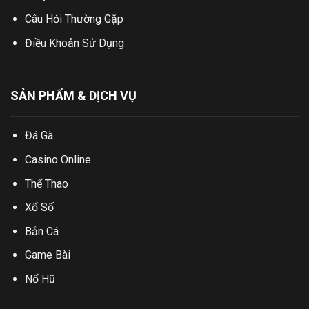
Câu Hỏi Thường Gặp
Điều Khoản Sử Dụng
SẢN PHẨM & DỊCH VỤ
Đá Gà
Casino Online
Thể Thao
Xổ Số
Bắn Cá
Game Bài
Nổ Hũ