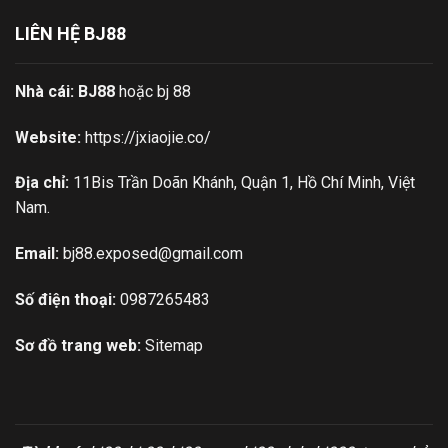
LIÊN HỆ BJ88
Nhà cái:
BJ88
hoặc bj 88
Website:
https://jxiaojie.co/
Địa chỉ:
11Bis Trần Doãn Khánh, Quận 1, Hồ Chí Minh, Việt
Nam.
Email:
bj88.exposed@gmail.com
Số điện thoại:
0987265483
Sơ đồ trang web:
Sitemap