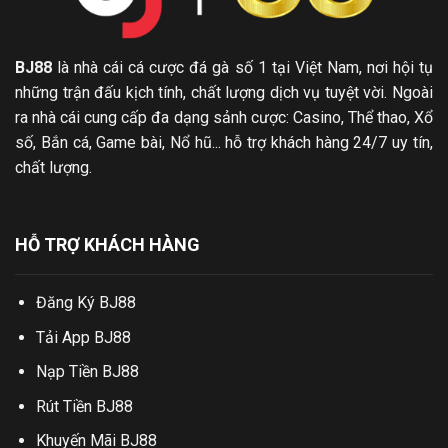
BJ88
là nhà cái cá cược đá gà số 1 tại Việt Nam, nơi hội tụ
những trận đấu kịch tính, chất lượng dịch vụ tuyệt vời. Ngoài
ra nhà cái cung cấp đa dạng sảnh cược: Casino, Thể thao, Xổ
số, Bắn cá, Game bài, Nổ hũ... hỗ trợ khách hàng 24/7 uy tín,
chất lượng.
HỖ TRỢ KHÁCH HÀNG
Đăng Ký BJ88
Tải App BJ88
Nạp Tiền BJ88
Rút Tiền BJ88
Khuyến Mãi BJ88