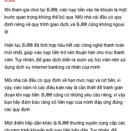
BJ88
Khi tham gia chơi tại BJ88, việc nạp tiền vào tài khoản là một
bước quan trọng không thể bỏ qua. Mỗi nhà cái đều có quy
định riêng về quy trình giao dịch, và BJ88 cũng không ngoại
lệ.
Hiện tại, BJ88 đã tích hợp hầu hết các công nghệ thanh toán
mới nhất, giúp việc nạp tiền trở nên thuận tiện cho mọi thành
viên. Tuy nhiên, để giao dịch diễn ra suôn sẻ, hội viên nên sử
dụng dịch vụ Internet banking cá nhân của mình.
Mỗi nhà cái đều có quy định về hạn mức nạp và rút tiền, vì
vậy, việc nắm rõ các điều kiện này là cần thiết để tránh gián
đoạn khi nạp tiền. BJ88 cũng có những yêu cầu riêng, vì vậy
bạn hãy đảm bảo rằng số tiền nạp của mình đáp ứng đúng
các quy định.
Một điểm hấp dẫn khác là BJ88 thường xuyên cung cấp các
chương trình khuyến mãi nạp tiền hấp dẫn. Tuy nhiên, để