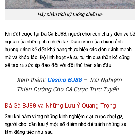
Hãy phân tích kỹ tướng chiến kê
Khi đặt cược tại Đá Gà BJ88, người chơi cần chú ý đến vẻ bề
ngoài của những chú chiến kê. Dáng vóc của chúng ảnh
hưởng đáng kể đến khả năng thực hiện các đòn đánh mạnh
mẽ và khéo léo. Độ linh hoạt và sự tự tin của thần kê cũng
sẽ tạo ra sức áp đảo đối với đối thủ trên sàn đấu.
Xem thêm:
Casino BJ88
– Trải Nghiệm
Thiên Đường Cho Cá Cược Trực Tuyến
Đá Gà BJ88 và Những Lưu Ý Quang Trọng
Sau khi nắm vững những kinh nghiệm đặt cược chọi gà,
người chơi cần lưu ý một số điểm nhỏ để tránh những sai
lầm đáng tiếc như sau: