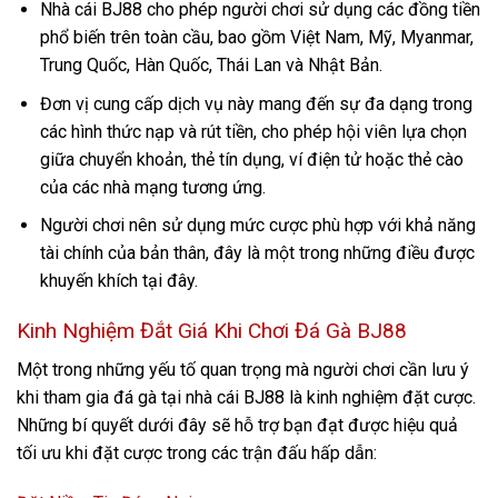
Nhà cái BJ88 cho phép người chơi sử dụng các đồng tiền
phổ biến trên toàn cầu, bao gồm Việt Nam, Mỹ, Myanmar,
Trung Quốc, Hàn Quốc, Thái Lan và Nhật Bản.
Đơn vị cung cấp dịch vụ này mang đến sự đa dạng trong
các hình thức nạp và rút tiền, cho phép hội viên lựa chọn
giữa chuyển khoản, thẻ tín dụng, ví điện tử hoặc thẻ cào
của các nhà mạng tương ứng.
Người chơi nên sử dụng mức cược phù hợp với khả năng
tài chính của bản thân, đây là một trong những điều được
khuyến khích tại đây.
Kinh Nghiệm Đắt Giá Khi Chơi Đá Gà BJ88
Một trong những yếu tố quan trọng mà người chơi cần lưu ý
khi tham gia đá gà tại nhà cái BJ88 là kinh nghiệm đặt cược.
Những bí quyết dưới đây sẽ hỗ trợ bạn đạt được hiệu quả
tối ưu khi đặt cược trong các trận đấu hấp dẫn: