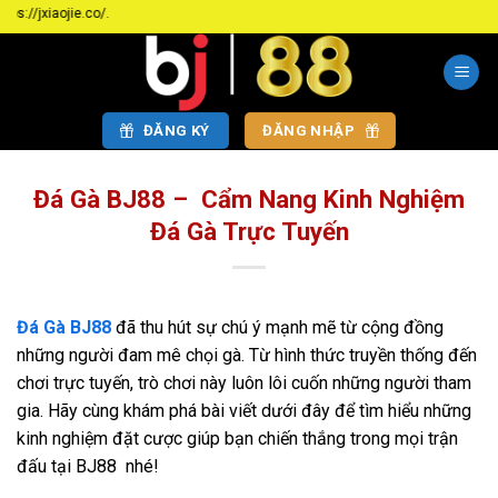
Chuyển
xiaojie.co/.
đến
nội
dung
ĐĂNG KÝ
ĐĂNG NHẬP
Đá Gà BJ88 – Cẩm Nang Kinh Nghiệm
Đá Gà Trực Tuyến
Đá Gà BJ88
đã thu hút sự chú ý mạnh mẽ từ cộng đồng
những người đam mê chọi gà. Từ hình thức truyền thống đến
chơi trực tuyến, trò chơi này luôn lôi cuốn những người tham
gia. Hãy cùng khám phá bài viết dưới đây để tìm hiểu những
kinh nghiệm đặt cược giúp bạn chiến thắng trong mọi trận
đấu tại BJ88 nhé!