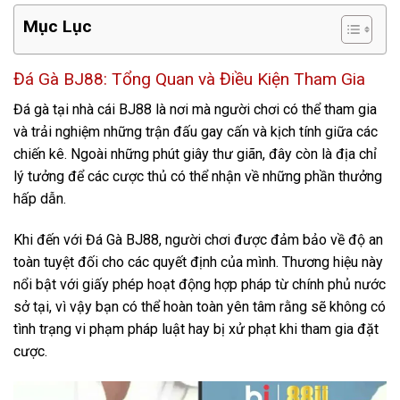
Mục Lục
Đá Gà BJ88: Tổng Quan và Điều Kiện Tham Gia
Đá gà tại nhà cái BJ88 là nơi mà người chơi có thể tham gia
và trải nghiệm những trận đấu gay cấn và kịch tính giữa các
chiến kê. Ngoài những phút giây thư giãn, đây còn là địa chỉ
lý tưởng để các cược thủ có thể nhận về những phần thưởng
hấp dẫn.
Khi đến với Đá Gà BJ88, người chơi được đảm bảo về độ an
toàn tuyệt đối cho các quyết định của mình. Thương hiệu này
nổi bật với giấy phép hoạt động hợp pháp từ chính phủ nước
sở tại, vì vậy bạn có thể hoàn toàn yên tâm rằng sẽ không có
tình trạng vi phạm pháp luật hay bị xử phạt khi tham gia đặt
cược.