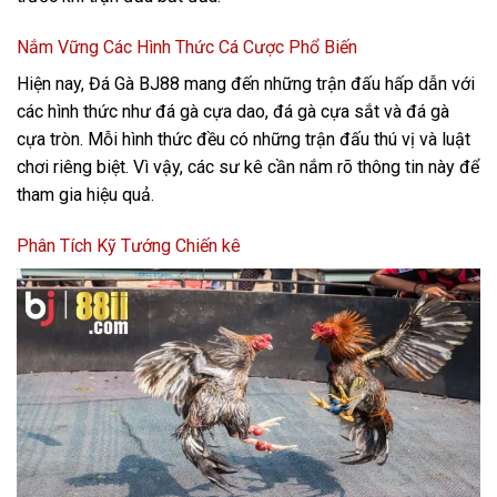
Nắm Vững Các Hình Thức Cá Cược Phổ Biến
Hiện nay, Đá Gà BJ88 mang đến những trận đấu hấp dẫn với
các hình thức như đá gà cựa dao, đá gà cựa sắt và đá gà
cựa tròn. Mỗi hình thức đều có những trận đấu thú vị và luật
chơi riêng biệt. Vì vậy, các sư kê cần nắm rõ thông tin này để
tham gia hiệu quả.
Phân Tích Kỹ Tướng Chiến kê