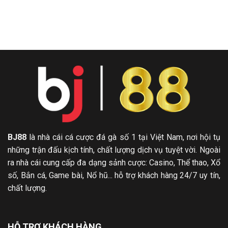
BJ88
là nhà cái cá cược đá gà số 1 tại Việt Nam, nơi hội tụ
những trận đấu kịch tính, chất lượng dịch vụ tuyệt vời. Ngoài
ra nhà cái cung cấp đa dạng sảnh cược: Casino, Thể thao, Xổ
số, Bắn cá, Game bài, Nổ hũ... hỗ trợ khách hàng 24/7 uy tín,
chất lượng.
HỖ TRỢ KHÁCH HÀNG