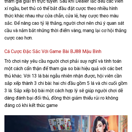
tham gia giải trí trực tuyến. Sau khi Dealer lắc đều các viên
xí ngầu, bet thủ có thể bắt đầu đặt cược theo nhiều hình
thức khác nhau như cửa chẵn, cửa lẻ, hay cược theo màu
sắc. Để nâng cao tỷ lệ thắng, người chơi nên chú ý quan sát
cầu và nắm bắt những thời điểm vàng, mang lại cơ hội thắng
cược cao hơn.
Cá Cược Đặc Sắc Với Game Bài BJ88 Mậu Binh
Trò chơi này yêu cầu người chơi phải suy nghĩ và tính toán
một cách cẩn thận để tham gia so bài hiệu quả với các bet
thủ khác. Với 13 lá bài ngẫu nhiên nhận được, hội viên cần
sắp xếp thành 3 chi bài: hai chi đầu gồm 5 lá và chi cuối gồm
3 lá. Sắp xếp bộ bài một cách hợp lý sẽ giúp người chơi dễ
dàng đánh bại đối thủ, đồng thời giảm thiểu rủi ro không
đáng có khi kết thúc game