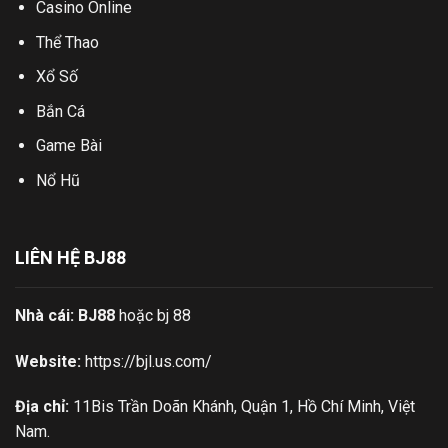
Casino Online
Thể Thao
Xổ Số
Bắn Cá
Game Bài
Nổ Hũ
LIÊN HỆ BJ88
Nhà cái:
BJ88
hoặc bj 88
Website:
https://bjl.us.com/
Địa chỉ:
11Bis Trần Doãn Khánh, Quận 1, Hồ Chí Minh, Việt
Nam.