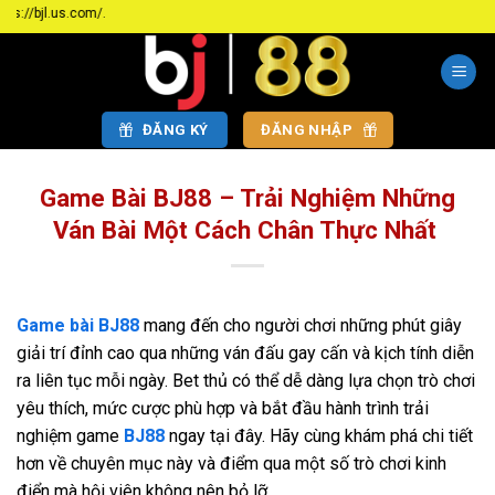
Chuyển
jl.us.com/.
đến
nội
dung
ĐĂNG KÝ
ĐĂNG NHẬP
Game Bài BJ88 – Trải Nghiệm Những
Ván Bài Một Cách Chân Thực Nhất
Game bài BJ88
mang đến cho người chơi những phút giây
giải trí đỉnh cao qua những ván đấu gay cấn và kịch tính diễn
ra liên tục mỗi ngày. Bet thủ có thể dễ dàng lựa chọn trò chơi
yêu thích, mức cược phù hợp và bắt đầu hành trình trải
nghiệm game
BJ88
ngay tại đây. Hãy cùng khám phá chi tiết
hơn về chuyên mục này và điểm qua một số trò chơi kinh
điển mà hội viên không nên bỏ lỡ.