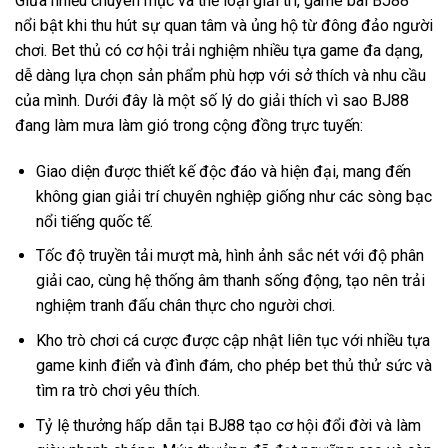
Giữa nhiều chuyên mục và thể loại giải trí, game bài BJ88
nổi bật khi thu hút sự quan tâm và ủng hộ từ đông đảo người
chơi. Bet thủ có cơ hội trải nghiệm nhiều tựa game đa dạng,
dễ dàng lựa chọn sản phẩm phù hợp với sở thích và nhu cầu
của mình. Dưới đây là một số lý do giải thích vì sao BJ88
đang làm mưa làm gió trong cộng đồng trực tuyến:
Giao diện được thiết kế độc đáo và hiện đại, mang đến
không gian giải trí chuyên nghiệp giống như các sòng bạc
nổi tiếng quốc tế.
Tốc độ truyền tải mượt mà, hình ảnh sắc nét với độ phân
giải cao, cùng hệ thống âm thanh sống động, tạo nên trải
nghiệm tranh đấu chân thực cho người chơi.
Kho trò chơi cá cược được cập nhật liên tục với nhiều tựa
game kinh điển và đình đám, cho phép bet thủ thử sức và
tìm ra trò chơi yêu thích.
Tỷ lệ thưởng hấp dẫn tại BJ88 tạo cơ hội đổi đời và làm