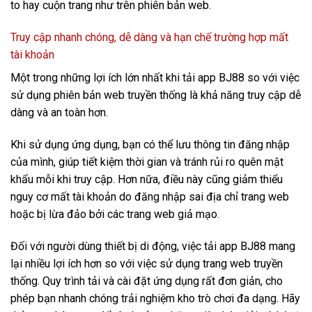
to hay cuộn trang như trên phiên bản web.
Truy cập nhanh chóng, dễ dàng và hạn chế trường hợp mất
tài khoản
Một trong những lợi ích lớn nhất khi tải app BJ88 so với việc
sử dụng phiên bản web truyền thống là khả năng truy cập dễ
dàng và an toàn hơn.
Khi sử dụng ứng dụng, bạn có thể lưu thông tin đăng nhập
của mình, giúp tiết kiệm thời gian và tránh rủi ro quên mật
khẩu mỗi khi truy cập. Hơn nữa, điều này cũng giảm thiểu
nguy cơ mất tài khoản do đăng nhập sai địa chỉ trang web
hoặc bị lừa đảo bởi các trang web giả mạo.
Đối với người dùng thiết bị di động, việc tải app BJ88 mang
lại nhiều lợi ích hơn so với việc sử dụng trang web truyền
thống. Quy trình tải và cài đặt ứng dụng rất đơn giản, cho
phép bạn nhanh chóng trải nghiệm kho trò chơi đa dạng. Hãy