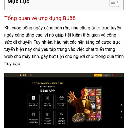
Mục Lục
Tổng quan về ứng dụng BJ88
Khi cuộc sống ngày càng bận rộn, nhu cầu giải trí trực tuyến
ngày càng tăng cao, vì nó giúp tiết kiệm thời gian và công
sức di chuyển. Tuy nhiên, hầu hết các nền tảng cá cược trực
tuyến hiện nay chủ yếu tập trung vào việc phát triển trang
web cho máy tính, gây bất tiện cho người chơi trong quá trình
truy cập.