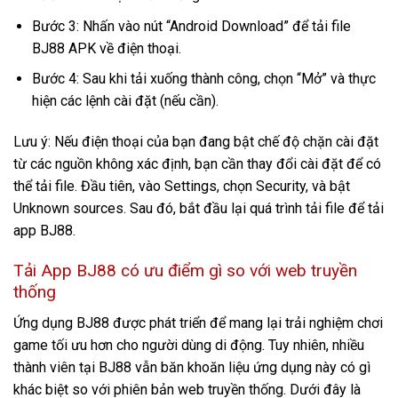
Bước 3: Nhấn vào nút “Android Download” để tải file
BJ88 APK về điện thoại.
Bước 4: Sau khi tải xuống thành công, chọn “Mở” và thực
hiện các lệnh cài đặt (nếu cần).
Lưu ý: Nếu điện thoại của bạn đang bật chế độ chặn cài đặt
từ các nguồn không xác định, bạn cần thay đổi cài đặt để có
thể tải file. Đầu tiên, vào Settings, chọn Security, và bật
Unknown sources. Sau đó, bắt đầu lại quá trình tải file để tải
app BJ88.
Tải App BJ88 có ưu điểm gì so với web truyền
thống
Ứng dụng BJ88 được phát triển để mang lại trải nghiệm chơi
game tối ưu hơn cho người dùng di động. Tuy nhiên, nhiều
thành viên tại BJ88 vẫn băn khoăn liệu ứng dụng này có gì
khác biệt so với phiên bản web truyền thống. Dưới đây là