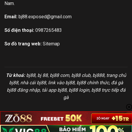
Nam.
Email:
bj88.exposed@gmail.com
Số điện thoại:
0987265483
Sơ đồ trang web:
Sitemap
Từ khoá:
bj88, bj 88, bj88 com, bj88 club, bj888, trang chủ
bj88, nhà cái bj88, link vào bj88, bj88 chính thức, đá gà
bj88 đăng nhập, tải app bj88, bj88 login, bj88 trực tiếp đá
gà
Copyright 2026 ©
BJ88
. All rights reserved.