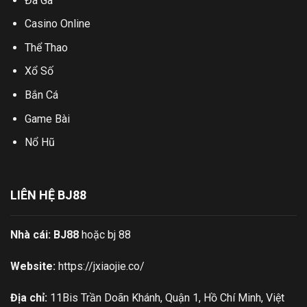
Đá Gà
Casino Online
Thể Thao
Xổ Số
Bắn Cá
Game Bài
Nổ Hũ
LIÊN HỆ BJ88
Nhà cái:
BJ88
hoặc bj 88
Website:
https://jxiaojie.co/
Địa chỉ:
11Bis Trần Doãn Khánh, Quận 1, Hồ Chí Minh, Việt