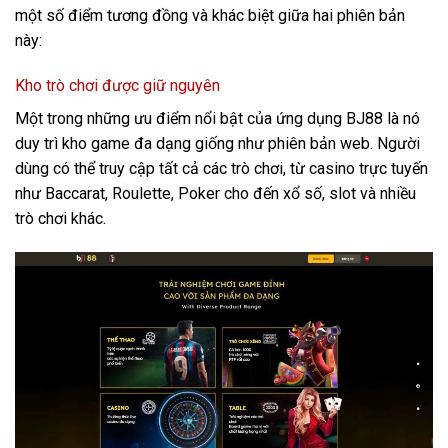
một số điểm tương đồng và khác biệt giữa hai phiên bản
này:
Kho trò chơi được giữ nguyên
Một trong những ưu điểm nổi bật của ứng dụng BJ88 là nó
duy trì kho game đa dạng giống như phiên bản web. Người
dùng có thể truy cập tất cả các trò chơi, từ casino trực tuyến
như Baccarat, Roulette, Poker cho đến xổ số, slot và nhiều
trò chơi khác.