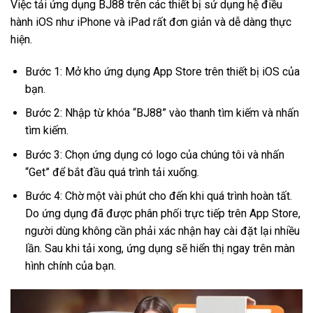
Việc tải ứng dụng BJ88 trên các thiết bị sử dụng hệ điều
hành iOS như iPhone và iPad rất đơn giản và dễ dàng thực
hiện.
Bước 1: Mở kho ứng dụng App Store trên thiết bị iOS của
bạn.
Bước 2: Nhập từ khóa “BJ88” vào thanh tìm kiếm và nhấn
tìm kiếm.
Bước 3: Chọn ứng dụng có logo của chúng tôi và nhấn
“Get” để bắt đầu quá trình tải xuống.
Bước 4: Chờ một vài phút cho đến khi quá trình hoàn tất.
Do ứng dụng đã được phân phối trực tiếp trên App Store,
người dùng không cần phải xác nhận hay cài đặt lại nhiều
lần. Sau khi tải xong, ứng dụng sẽ hiển thị ngay trên màn
hình chính của bạn.