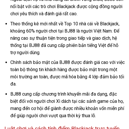
nổi bật với các trò chơi Blackjack được cộng đồng người
chơi yêu thích và đánh giá rất cao.
Theo thống kê mới nhất về Top 10 nhà cái về Blackjack,
khoảng 60% người chơi tại BJ88 là người Việt Nam. Để
nâng cao sự thuận tiện trong giao tiếp và giao dịch, hệ
thống tại BJ88 đã cung cấp phiên bản tiếng Việt để hỗ
trợ người dùng.
Chính sách bảo mật của BJ88 được đánh giá cao với việc
toàn bộ thông tin khách hàng được bảo mật trong một
môi trường an toàn, được mã hóa bằng 4 lớp đảm bảo tối
đa.
BJ88 cung cấp chương trình khuyến mãi đa dạng, đặc
biệt đối với người chơi Xì dách tại các sảnh game của họ,
mang đến cơ hội để giành được nhiều khoản vốn miễn phí
để giúp người chơi vượt qua thời kỳ thua lỗ.
Luật chơi và cách tính điểm Blackjack trực tuyến