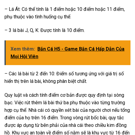
– Lá Át: Có thể tính là 1 điểm hoặc 10 điểm hoặc 11 điểm,
phụ thuộc vào tình huống cụ thể.
– 3 lá bài J, Q, K: Được tính là 10 điểm.
Xem thêm:
Bắn Cá H5 - Game Bắn Cá Hấp Dẫn Của
Mọi Hội Viên
– Các lá bài từ 2 đến 10: Điểm số tương ứng với giá trị số
hiển thị trên lá bài, không phân biệt chất.
Quy luật và cách tính điểm cơ bản được quy định tại sòng
bạc. Việc rút thêm lá bài thứ ba phụ thuộc vào từng trường
hợp cụ thể. Nhà cái có quyền xét bài của người chơi nếu tổng
điểm của họ trên 16 điểm. Trong vòng rút bốc bài, quy tắc
được áp dụng từ bên phải của nhà cái theo chiều kim đồng
hồ. Khu vực an toàn về điểm số nằm sẽ là khu vực từ 16 đến