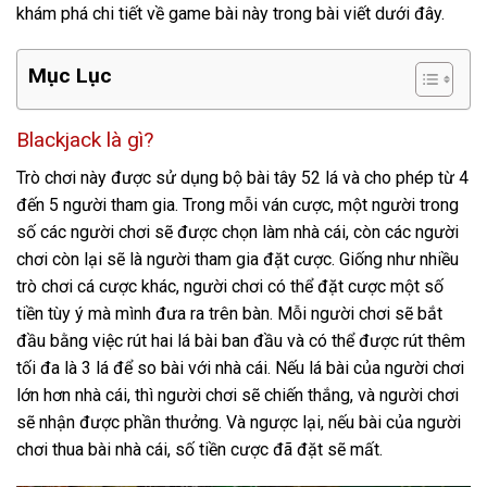
khám phá chi tiết về game bài này trong bài viết dưới đây.
Mục Lục
Blackjack là gì?
Trò chơi này được sử dụng bộ bài tây 52 lá và cho phép từ 4
đến 5 người tham gia. Trong mỗi ván cược, một người trong
số các người chơi sẽ được chọn làm nhà cái, còn các người
chơi còn lại sẽ là người tham gia đặt cược. Giống như nhiều
trò chơi cá cược khác, người chơi có thể đặt cược một số
tiền tùy ý mà mình đưa ra trên bàn. Mỗi người chơi sẽ bắt
đầu bằng việc rút hai lá bài ban đầu và có thể được rút thêm
tối đa là 3 lá để so bài với nhà cái. Nếu lá bài của người chơi
lớn hơn nhà cái, thì người chơi sẽ chiến thắng, và người chơi
sẽ nhận được phần thưởng. Và ngược lại, nếu bài của người
chơi thua bài nhà cái, số tiền cược đã đặt sẽ mất.