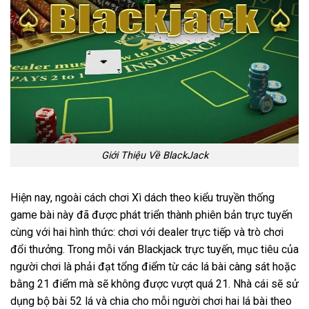
Giới Thiệu Về BlackJack
Hiện nay, ngoài cách chơi Xì dách theo kiểu truyền thống
game bài này đã được phát triển thành phiên bản trực tuyến
cùng với hai hình thức: chơi với dealer trực tiếp và trò chơi
đổi thưởng. Trong mỗi ván Blackjack trực tuyến, mục tiêu của
người chơi là phải đạt tổng điểm từ các lá bài càng sát hoặc
bằng 21 điểm mà sẽ không được vượt quá 21. Nhà cái sẽ sử
dụng bộ bài 52 lá và chia cho mỗi người chơi hai lá bài theo