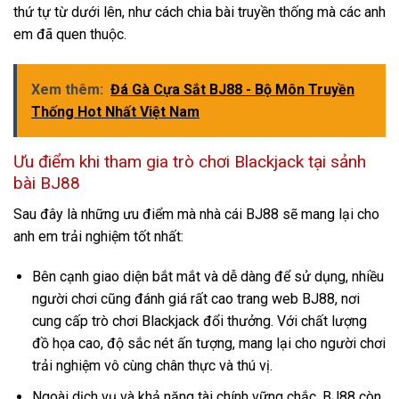
thứ tự từ dưới lên, như cách chia bài truyền thống mà các anh
em đã quen thuộc.
Xem thêm:
Đá Gà Cựa Sắt BJ88 - Bộ Môn Truyền
Thống Hot Nhất Việt Nam
Ưu điểm khi tham gia trò chơi Blackjack tại sảnh
bài BJ88
Sau đây là những ưu điểm mà nhà cái BJ88 sẽ mang lại cho
anh em trải nghiệm tốt nhất:
Bên cạnh giao diện bắt mắt và dễ dàng để sử dụng, nhiều
người chơi cũng đánh giá rất cao trang web BJ88, nơi
cung cấp trò chơi Blackjack đổi thưởng. Với chất lượng
đồ họa cao, độ sắc nét ấn tượng, mang lại cho người chơi
trải nghiệm vô cùng chân thực và thú vị.
Ngoài dịch vụ và khả năng tài chính vững chắc, BJ88 còn