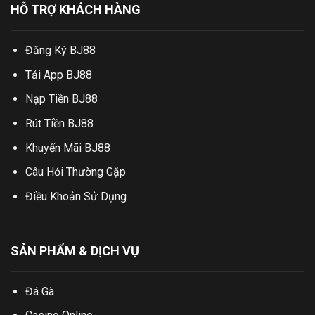
HỖ TRỢ KHÁCH HÀNG
Đăng Ký BJ88
Tải App BJ88
Nạp Tiền BJ88
Rút Tiền BJ88
Khuyến Mãi BJ88
Câu Hỏi Thường Gặp
Điều Khoản Sử Dụng
SẢN PHẨM & DỊCH VỤ
Đá Gà