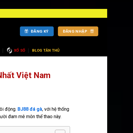
ĐĂNG KÝ
ĐĂNG NHẬP
XỔ SỐ
BLOG TÂN THỦ
Nhất Việt Nam
sôi động.
BJ88 đá gà
, với hệ thống
gười đam mê môn thể thao này.