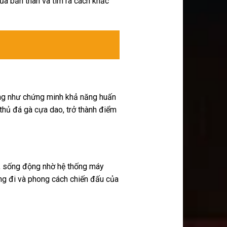
ủa bản thân và tìm ra cách khắc
cũng như chứng minh khả năng huấn
thủ đá gà cựa dao, trở thành điểm
ét, sống động nhờ hệ thống máy
áng đi và phong cách chiến đấu của