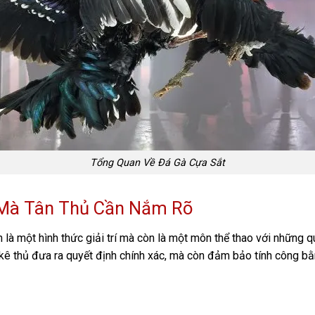
Tổng Quan Về Đá Gà Cựa Sắt
 Mà Tân Thủ Cần Nắm Rõ
 là một hình thức giải trí mà còn là một môn thể thao với những 
 kê thủ đưa ra quyết định chính xác, mà còn đảm bảo tính công bằ