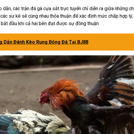
dẫn, các trận đá gà cựa sắt trực tuyến chỉ diễn ra giữa những ch
 các sư kê sẽ cùng nhau thỏa thuận để xác định mức chấp hợp lý,
c bắt đầu khi cả hai bên đạt được sự đồng thuận.
g Dẫn Đánh Kèo Rung Bóng Đá Tại BJ88