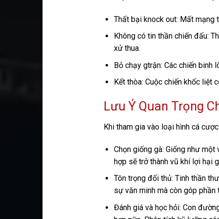
Thất bại knock out: Mất mạng t
Không có tin thần chiến đấu: Th
xử thua.
Bỏ chạy gtrận: Các chiến binh l
Kết thòa: Cuộc chiến khốc liệt 
Lưu Ý Quan Trọng C
Khi tham gia vào loại hình cá cượ
Chọn giống gà: Giống như một v
hợp sẽ trở thành vũ khí lợi hại 
Tôn trọng đối thủ: Tinh thần thư
sự văn minh mà còn góp phần t
Đánh giá và học hỏi: Con đường