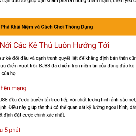
c trận đấu sẽ giúp bạn khám phá ra những điểm mạnh, điểm yếu c
m Phá Khái Niệm và Cách Chơi Thông Dụng
 Nới Các Kê Thủ Luôn Hướng Tới
 sư kê đối đầu và cạnh tranh quyết liệt để khẳng định bản thân 
 ưu điểm vượt trội, BJ88 đã chiếm trọn niềm tin của đông đảo kê 
 của họ.
nghẽn mạng
J88 đều được truyền tải trực tiếp với chất lượng hình ảnh sắc n
ịnh. Điều này giúp tân thủ có thể quan sát kỹ lưỡng ngoại hình, d
t định đặt cược chính xác nhất.
au 5 phút