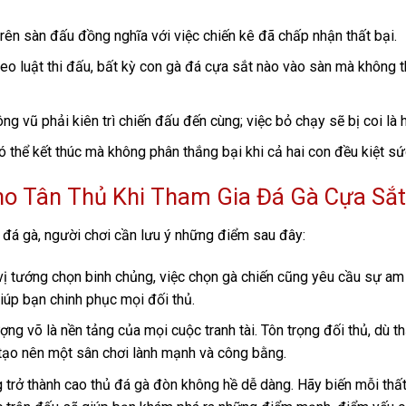
rên sàn đấu đồng nghĩa với việc chiến kê đã chấp nhận thất bại.
eo luật thi đấu, bất kỳ con gà đá cựa sắt nào vào sàn mà không th
ông vũ phải kiên trì chiến đấu đến cùng; việc bỏ chạy sẽ bị coi là 
có thể kết thúc mà không phân thắng bại khi cả hai con đều kiệt sứ
ho Tân Thủ Khi Tham Gia Đá Gà Cựa Sắt
c đá gà, người chơi cần lưu ý những điểm sau đây:
ị tướng chọn binh chủng, việc chọn gà chiến cũng yêu cầu sự am 
giúp bạn chinh phục mọi đối thủ.
ợng võ là nền tảng của mọi cuộc tranh tài. Tôn trọng đối thủ, dù t
ạo nên một sân chơi lành mạnh và công bằng.
 trở thành cao thủ đá gà đòn không hề dễ dàng. Hãy biến mỗi thấ