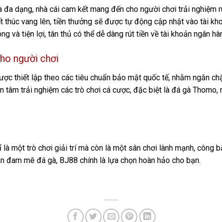
à đa dạng, nhà cái cam kết mang đến cho người chơi trải nghiệm r
 kết thúc vang lên, tiền thưởng sẽ được tự động cập nhật vào tài k
g và tiện lợi, tân thủ có thể dễ dàng rút tiền về tài khoản ngân h
ho người chơi
ược thiết lập theo các tiêu chuẩn bảo mật quốc tế, nhằm ngăn ch
ên tâm trải nghiệm các trò chơi cá cược, đặc biệt là đá gà Thomo,
 là một trò chơi giải trí mà còn là một sân chơi lành mạnh, công
ãn đam mê đá gà, BJ88 chính là lựa chọn hoàn hảo cho bạn.