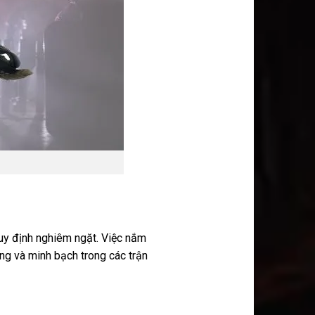
quy định nghiêm ngặt. Việc nắm
ng và minh bạch trong các trận