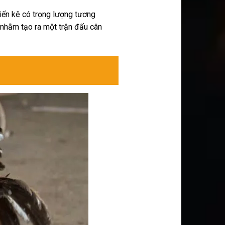
iến kê có trọng lượng tương
 nhằm tạo ra một trận đấu cân