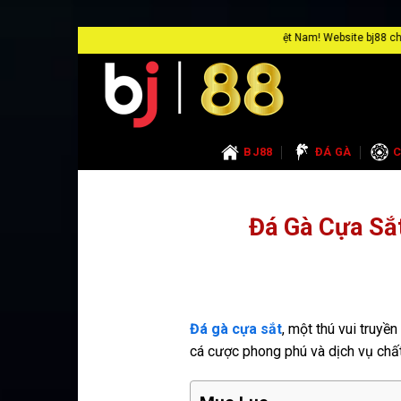
Chuyển
i Đá Gà Độc Quyền & Casino Top #1 Tại Việt Nam! Website bj88 chính thức của c
đến
nội
dung
BJ88
ĐÁ GÀ
C
Đá Gà Cựa Sắ
Đá gà cựa sắt
, một thú vui truyề
cá cược phong phú và dịch vụ chấ