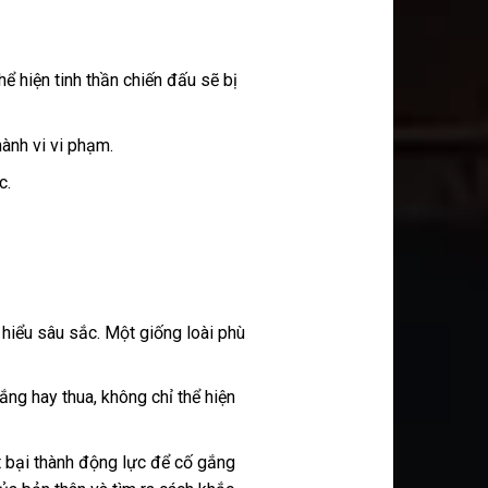
ể hiện tinh thần chiến đấu sẽ bị
hành vi vi phạm.
c.
hiểu sâu sắc. Một giống loài phù
hắng hay thua, không chỉ thể hiện
t bại thành động lực để cố gắng