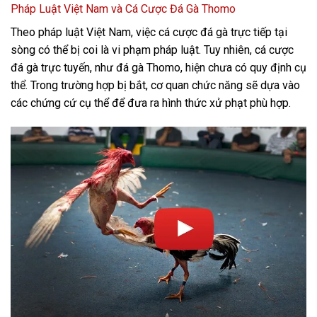
Pháp Luật Việt Nam và Cá Cược Đá Gà Thomo
Theo pháp luật Việt Nam, việc cá cược đá gà trực tiếp tại
sòng có thể bị coi là vi phạm pháp luật. Tuy nhiên, cá cược
đá gà trực tuyến, như đá gà Thomo, hiện chưa có quy định cụ
thể. Trong trường hợp bị bắt, cơ quan chức năng sẽ dựa vào
các chứng cứ cụ thể để đưa ra hình thức xử phạt phù hợp.