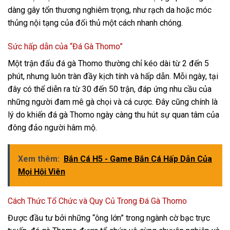
dàng gây tổn thương nghiêm trọng, như rạch da hoặc móc
thủng nội tạng của đối thủ một cách nhanh chóng.
Sức hấp dẫn của “Đá Gà Thomo”
Một trận đấu đá gà Thomo thường chỉ kéo dài từ 2 đến 5
phút, nhưng luôn tràn đầy kịch tính và hấp dẫn. Mỗi ngày, tại
đây có thể diễn ra từ 30 đến 50 trận, đáp ứng nhu cầu của
những người đam mê gà chọi và cá cược. Đây cũng chính là
lý do khiến đá gà Thomo ngày càng thu hút sự quan tâm của
đông đảo người hâm mộ.
Xem thêm:
Bắn Cá H5 - Game Bắn Cá Hấp Dẫn Của
Mọi Hội Viên
Cách Thức Tổ Chức và Quy Củ Trong Đá Gà Thomo
Được đầu tư bởi những “ông lớn” trong ngành cờ bạc trực