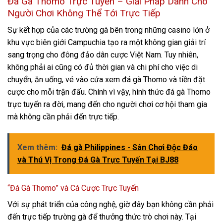
Đá Gà Thomo Trực Tuyến – Giải Pháp Dành Cho
Người Chơi Không Thể Tới Trực Tiếp
Sự kết hợp của các trường gà bên trong những casino lớn ở
khu vực biên giới Campuchia tạo ra một không gian giải trí
sang trọng cho đông đảo dân cược Việt Nam. Tuy nhiên,
không phải ai cũng có đủ thời gian và chi phí cho việc di
chuyển, ăn uống, vé vào cửa xem đá gà Thomo và tiền đặt
cược cho mỗi trận đấu. Chính vì vậy, hình thức đá gà Thomo
trực tuyến ra đời, mang đến cho người chơi cơ hội tham gia
mà không cần phải đến trực tiếp.
Xem thêm:
Đá gà Philippines - Sân Chơi Độc Đáo
và Thú Vị Trong Đá Gà Trực Tuyến Tại BJ88
“Đá Gà Thomo” và Cá Cược Trực Tuyến
Với sự phát triển của công nghệ, giờ đây bạn không cần phải
đến trực tiếp trường gà để thưởng thức trò chơi này. Tại