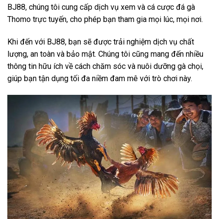
BJ88, chúng tôi cung cấp dịch vụ xem và cá cược đá gà
Thomo trực tuyến, cho phép bạn tham gia mọi lúc, mọi nơi.
Khi đến với BJ88, bạn sẽ được trải nghiệm dịch vụ chất
lượng, an toàn và bảo mật. Chúng tôi cũng mang đến nhiều
thông tin hữu ích về cách chăm sóc và nuôi dưỡng gà chọi,
giúp bạn tận dụng tối đa niềm đam mê với trò chơi này.