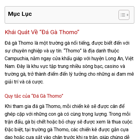
Mục Lục
Khái Quát Về “Đá Gà Thomo”
Đá gà Thomo là một trường gà nổi tiếng, được biết đến với
sự chuyên nghiệp và uy tín. “Thomo” là địa danh thuộc
Campuchia, nằm ngay cửa khẩu giáp với huyện Long An, Việt
Nam. Đây là khu vực tập trung nhiều sòng bạc, casino và
trường gà, trở thành điểm đến lý tưởng cho những ai đam mê
giải trí và cá cược.
Quy tắc của “Đá Gà Thomo”
Khi tham gia đá gà Thomo, mỗi chiến kê sẽ được cân để
ghép cặp với những con gà có cùng trọng lượng. Trong mỗi
trận đấu, gà bị chết hoặc bỏ chạy sẽ được xem là thua cuộc.
Đặc biệt, tại trường gà Thomo, các chiến kê được gắn cựa
dao hoặc cựa sắt vào chân trước khi ra trận, giúp chúng dễ