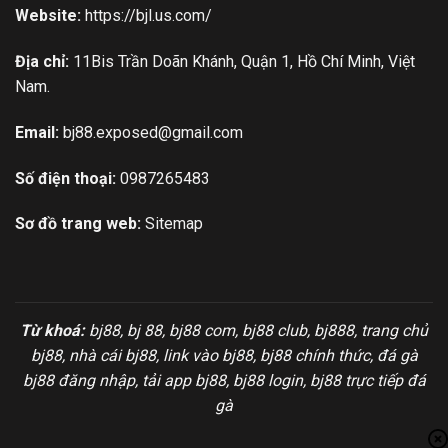
Website:
https://bjl.us.com/
Địa chỉ:
11Bis Trần Doãn Khánh, Quận 1, Hồ Chí Minh, Việt
Nam.
Email:
bj88.exposed@gmail.com
Số điện thoại:
0987265483
Sơ đồ trang web:
Sitemap
Từ khoá:
bj88, bj 88, bj88 com, bj88 club, bj888, trang chủ
bj88, nhà cái bj88, link vào bj88, bj88 chính thức, đá gà
bj88 đăng nhập, tải app bj88, bj88 login, bj88 trực tiếp đá
gà