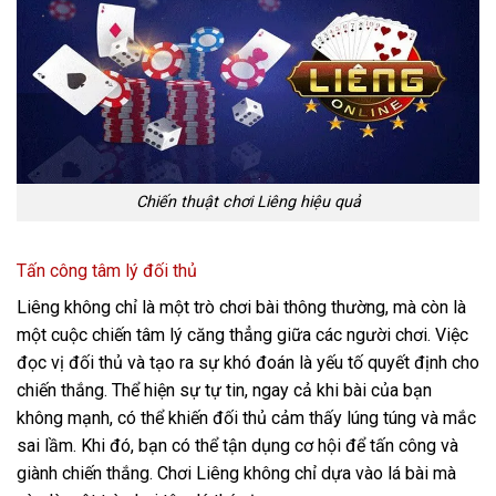
Chiến thuật chơi Liêng hiệu quả
Tấn công tâm lý đối thủ
Liêng không chỉ là một trò chơi bài thông thường, mà còn là
một cuộc chiến tâm lý căng thẳng giữa các người chơi. Việc
đọc vị đối thủ và tạo ra sự khó đoán là yếu tố quyết định cho
chiến thắng. Thể hiện sự tự tin, ngay cả khi bài của bạn
không mạnh, có thể khiến đối thủ cảm thấy lúng túng và mắc
sai lầm. Khi đó, bạn có thể tận dụng cơ hội để tấn công và
giành chiến thắng. Chơi Liêng không chỉ dựa vào lá bài mà