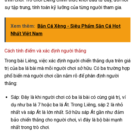
sự tập trung, tính toán kỹ lưỡng của từng người tham gia.
Xem thêm:
Bắn Cá Xèng - Siêu Phẩm Săn Cá Hot
Nhất Việt Nam
Cách tính điểm và xác định người thắng
Trong bài Liêng, việc xác định người chiến thắng dựa trên giá
trị của ba lá bài mà mỗi người chơi sở hữu. Có ba trường hợp
phổ biến mà người chơi cần nắm rõ để phân định người
thắng:
Sáp: Đây là khi người chơi có ba lá bài có cùng giá trị, ví
dụ như ba lá 7 hoặc ba lá Át. Trong Liêng, sáp 2 là nhỏ
nhất và sáp Át là lớn nhất. Sở hữu sáp Át gần như đảm
bảo chiến thắng cho người chơi, vì đây là bộ bài mạnh
nhất trong trò chơi.