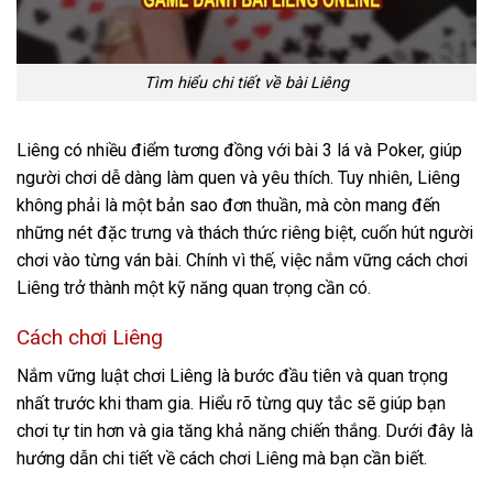
Tìm hiểu chi tiết về bài Liêng
Liêng có nhiều điểm tương đồng với bài 3 lá và Poker, giúp
người chơi dễ dàng làm quen và yêu thích. Tuy nhiên, Liêng
không phải là một bản sao đơn thuần, mà còn mang đến
những nét đặc trưng và thách thức riêng biệt, cuốn hút người
chơi vào từng ván bài. Chính vì thế, việc nắm vững cách chơi
Liêng trở thành một kỹ năng quan trọng cần có.
Cách chơi Liêng
Nắm vững luật chơi Liêng là bước đầu tiên và quan trọng
nhất trước khi tham gia. Hiểu rõ từng quy tắc sẽ giúp bạn
chơi tự tin hơn và gia tăng khả năng chiến thắng. Dưới đây là
hướng dẫn chi tiết về cách chơi Liêng mà bạn cần biết.