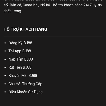
số, Bắn cá, Game bài, Nổ hũ... hỗ trợ khách hàng 24/7 uy tín,
chất lượng.
HỖ TRỢ KHÁCH HÀNG
Đăng Ký BJ88
Tải App BJ88
Nạp Tiền BJ88
Rút Tiền BJ88
Khuyến Mãi BJ88
Câu Hỏi Thường Gặp
Điều Khoản Sử Dụng